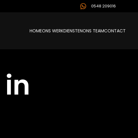
0548 209016
HOME
ONS WERK
DIENSTEN
ONS TEAM
CONTACT
 in