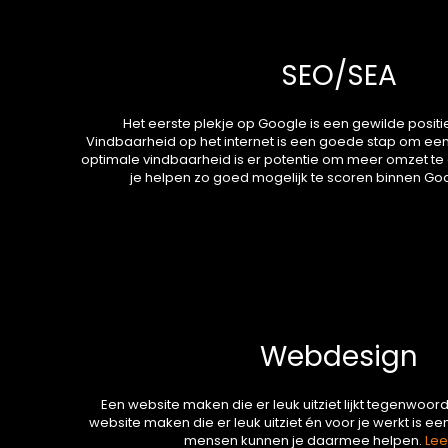
SEO/SEA
Het eerste plekje op Google is een gewilde positie 
Vindbaarheid op het internet is een goede stap om een 
optimale vindbaarheid is er potentie om meer omzet te
je helpen zo goed mogelijk te scoren binnen Go
Webdesign
Een website maken die er leuk uitziet lijkt tegenwoord
website maken die er leuk uitziet én voor je werkt is e
mensen kunnen je daarmee helpen.
Lee