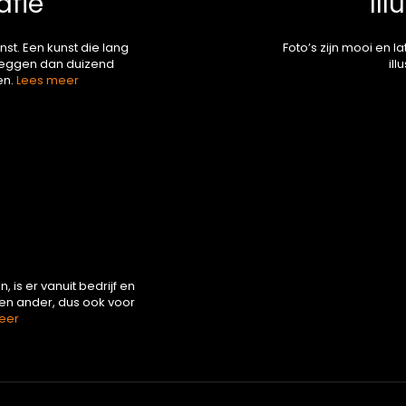
afie
Il
st. Een kunst die lang
Foto’s zijn mooi en l
zeggen dan duizend
ill
en.
Lees meer
s er vanuit bedrijf en
en ander, dus ook voor
eer