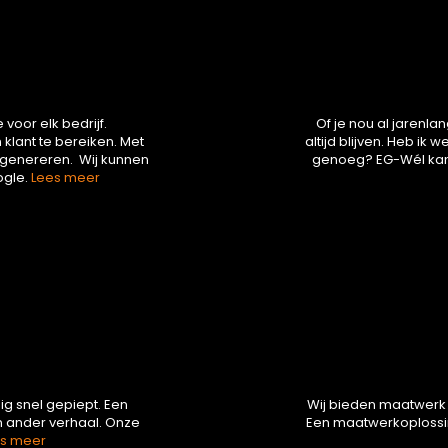
voor elk bedrijf.
Of je nou al jarenlan
klant te bereiken. Met
altijd blijven. Heb ik 
 genereren. Wij kunnen
genoeg? EG-Wél kan
ogle.
Lees meer
ig snel gepiept. Een
Wij bieden maatwerk 
en ander verhaal. Onze
Een maatwerkoplossing
s meer